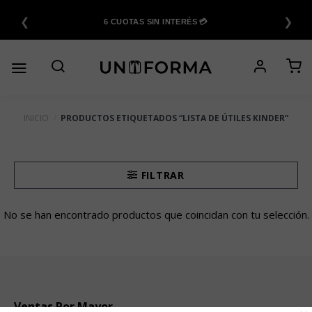
Saltar
❮
❯
al
6 CUOTAS SIN INTERÉS 💳
contenido
INICIO
/
PRODUCTOS ETIQUETADOS “LISTA DE ÚTILES KINDER”
FILTRAR
No se han encontrado productos que coincidan con tu selección.
Ventas Por Mayor