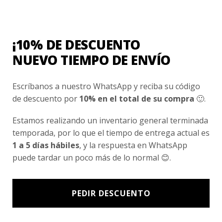
Nosotros
Fair Trade | Hecho En Chile
¡10% DE DESCUENTO
Inversionistas
NUEVO TIEMPO DE ENVÍO
Blog
Escríbanos a nuestro WhatsApp y reciba su código
de descuento por
10% en el total de su compra
🙂.
Newsletter signup
Subscríbete a nuestro Newsletter y obtén ofertas exclusivas y
Estamos realizando un inventario general terminada
novedades directamente en tu e-mail.
temporada, por lo que el tiempo de entrega actual es
1 a 5 días hábiles
, y la respuesta en WhatsApp
puede tardar un poco más de lo normal 😊.
PEDIR DESCUENTO