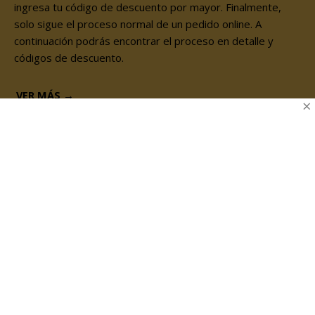
ingresa tu código de descuento por mayor. Finalmente,
solo sigue el proceso normal de un pedido online. A
continuación podrás encontrar el proceso en detalle y
códigos de descuento.
VER MÁS →
×
EXPERIENCIA Y
APOYO