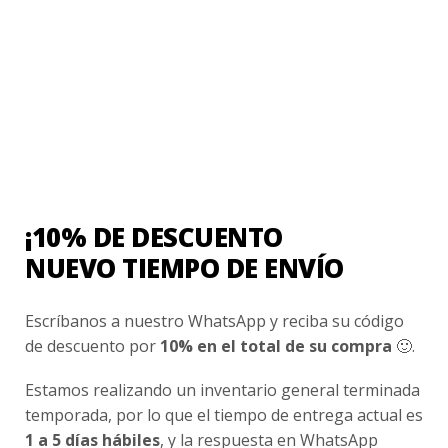
Te acompañaremos en el proceso de producción y
asesoraremos con información estadística, así puedas
potenciar tu marca. Tenemos más de 3 décadas de
experiencia en el mercado chileno trabajando con los
mejores.
VER MÁS →
¡10% DE DESCUENTO
NUEVO TIEMPO DE ENVÍO
Escríbanos a nuestro WhatsApp y reciba su código
de descuento por
10% en el total de su compra
🙂.
Estamos realizando un inventario general terminada
temporada, por lo que el tiempo de entrega actual es
1 a 5 días hábiles
, y la respuesta en WhatsApp