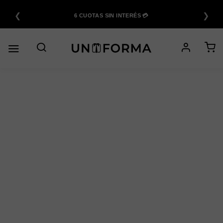
Saltar
❮
❯
al
6 CUOTAS SIN INTERÉS 💳
contenido