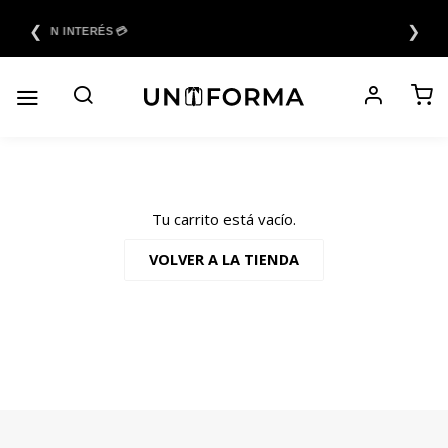
Saltar
❮
❯
al
6 CUOTAS SIN INTERÉS 💳
contenido
Tu carrito está vacío.
VOLVER A LA TIENDA