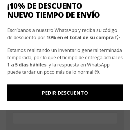
¡10% DE DESCUENTO
Tu dirección de correo electrónico no será
NUEVO TIEMPO DE ENVÍO
publicada.
Los campos obligatorios están marcados
con
*
Escríbanos a nuestro WhatsApp y reciba su código
Comentario
*
de descuento por
10% en el total de su compra
🙂.
Estamos realizando un inventario general terminada
temporada, por lo que el tiempo de entrega actual es
1 a 5 días hábiles
, y la respuesta en WhatsApp
puede tardar un poco más de lo normal 😊.
Nombre
*
PEDIR DESCUENTO
Correo electrónico
*