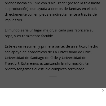
prenda hecha en Chile con “Fair Trade” (desde la tela hasta
su producción), que ayuda a cientos de familias en el país
directamente con empleos e indirectamente a través de
impuestos.
El mundo sería un lugar mejor, si cada país fabricara su
ropa, y es totalmente factible.
Este es un resumen y primera parte, de un articulo hecho
con apoyo de académicos de La Universidad de Chile,
Universidad de Santiago de Chile y Universidad de
Frankfurt. Estaremos actualizando la información, tan
pronto tengamos el estudio completo terminado.
×
Esta entrada fue publicada en
Sin categoría
. Marque como
favorito el
Enlace permanente
.