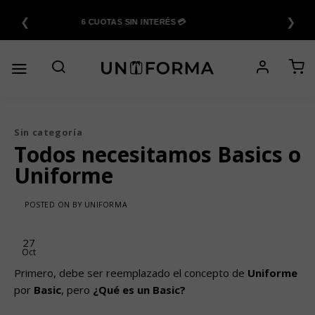
Saltar
❮
❯
al
6 CUOTAS SIN INTERÉS 💳
contenido
Sin categoría
Todos necesitamos Basics o
Uniforme
POSTED ON
BY
UNIFORMA
27
Oct
Primero, debe ser reemplazado el concepto de
Uniforme
por
Basic
, pero
¿Qué es un Basic?