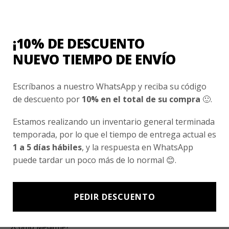
Ventas Por Mayor
¡10% DE DESCUENTO
Uniforme Escolar Genéricos
NUEVO TIEMPO DE ENVÍO
Uniforme Escolar Colegios
Uniforme Empresas
Escríbanos a nuestro WhatsApp y reciba su código
de descuento por
10% en el total de su compra
🙂.
Uniforme Clínico
Esenciales
Estamos realizando un inventario general terminada
temporada, por lo que el tiempo de entrega actual es
1 a 5 días hábiles
, y la respuesta en WhatsApp
Ayuda Al Cliente
puede tardar un poco más de lo normal 😊.
Contacto
¿Cómo Comprar?
PEDIR DESCUENTO
Cambios y Devoluciones
¿Cómo Medirme?