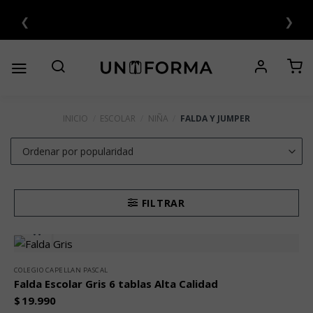
Saltar
❮
❯
 CUOTAS SIN INTERÉS 💳
al
contenido
INICIO
/
ESCOLAR
/
NIÑA
/
FALDA Y JUMPER
FILTRAR
COLEGIO CAPELLAN PASCAL
Falda Escolar Gris 6 tablas Alta Calidad
$
19.990