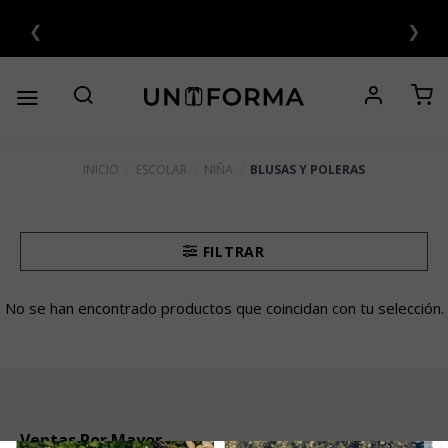
Saltar
❮
❯
TAS SIN INTERÉS 💳
al
contenido
INICIO
/
ESCOLAR
/
NIÑA
/
BLUSAS Y POLERAS
FILTRAR
No se han encontrado productos que coincidan con tu selección.
Ventas Por Mayor