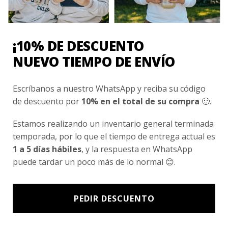
Nosotros
Fair Trade | Hecho En Chile
¡10% DE DESCUENTO
Inversionistas
NUEVO TIEMPO DE ENVÍO
Blog
Escríbanos a nuestro WhatsApp y reciba su código
de descuento por
10% en el total de su compra
🙂.
Newsletter signup
Subscríbete a nuestro Newsletter y obtén ofertas exclusivas y
Estamos realizando un inventario general terminada
novedades directamente en tu e-mail.
temporada, por lo que el tiempo de entrega actual es
1 a 5 días hábiles
, y la respuesta en WhatsApp
puede tardar un poco más de lo normal 😊.
PEDIR DESCUENTO