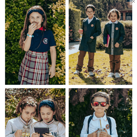
×
Uniforme Escolar Genéricos
Uniforme Escolar Colegios
Uniforme Empresas
Uniforme Clínico
Esenciales
Ayuda Al Cliente
Contacto
¿Cómo Comprar?
Cambios y Devoluciones
¿Cómo Medirme?
Conocenos