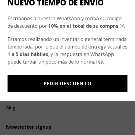
NUEVO TIEMPO DE ENVÍO
Ayuda Al Cliente
Contacto
Escríbanos a nuestro WhatsApp y reciba su código
¿Cómo Comprar?
de descuento por
10% en el total de su compra
🙂.
Cambios y Devoluciones
Estamos realizando un inventario general terminada
¿Cómo Medirme?
temporada, por lo que el tiempo de entrega actual es
1 a 5 días hábiles
, y la respuesta en WhatsApp
puede tardar un poco más de lo normal 😊.
Conocenos
Nosotros
PEDIR DESCUENTO
Fair Trade | Hecho En Chile
Inversionistas
Blog
Newsletter signup