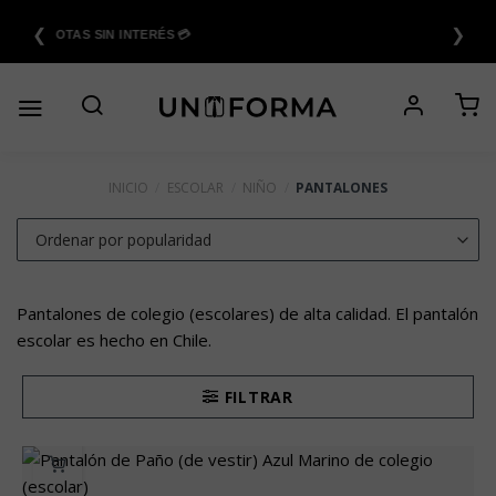
Saltar
❮
❯
al
6 CUOTAS SIN INTERÉS 💳
contenido
INICIO
/
ESCOLAR
/
NIÑO
/
PANTALONES
Pantalones de colegio (escolares) de alta calidad. El pantalón
escolar es hecho en Chile.
FILTRAR