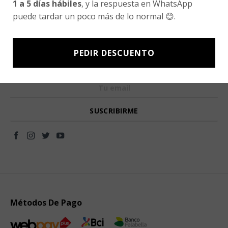
1 a 5 días hábiles
, y la respuesta en WhatsApp
Blog
puede tardar un poco más de lo normal 😊.
Newsletter signup
PEDIR DESCUENTO
Subscríbete a nuestro Newsletter y obtén ofertas exclusivas y
novedades directamente en tu e-mail.
Métodos De Pago