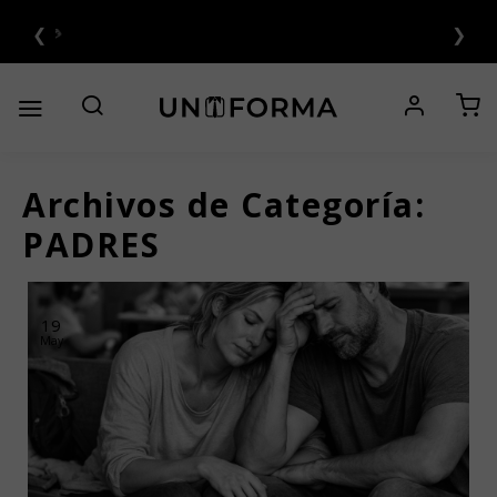
Saltar
❮
❯
al
6 CUOTAS SIN INTERÉS 💳
contenido
Archivos de Categoría:
PADRES
19
May