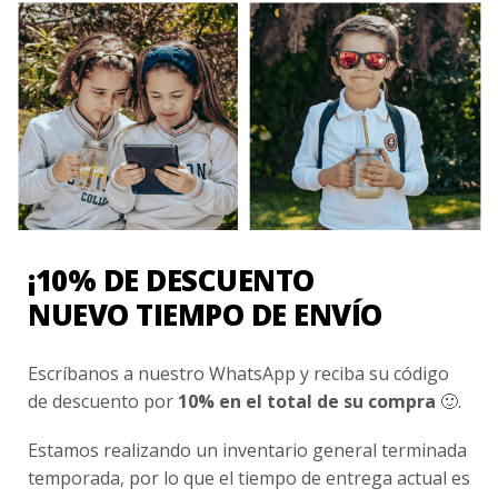
Uniforme Clínico
Esenciales
Ayuda Al Cliente
Contacto
¿Cómo Comprar?
Cambios y Devoluciones
¡10% DE DESCUENTO
¿Cómo Medirme?
NUEVO TIEMPO DE ENVÍO
Conocenos
Escríbanos a nuestro WhatsApp y reciba su código
Nosotros
de descuento por
10% en el total de su compra
🙂.
Fair Trade | Hecho En Chile
Estamos realizando un inventario general terminada
Inversionistas
temporada, por lo que el tiempo de entrega actual es