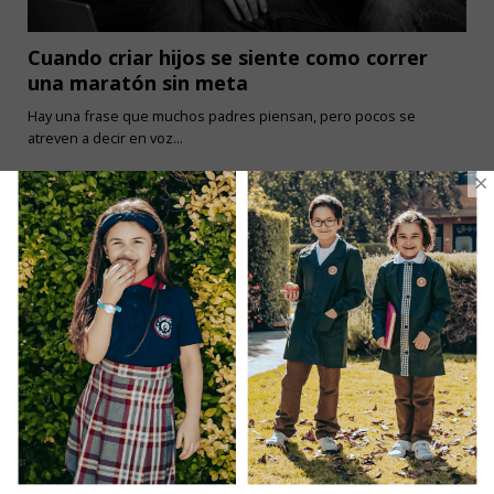
Cuando criar hijos se siente como correr
una maratón sin meta
Hay una frase que muchos padres piensan, pero pocos se
atreven a decir en voz...
×
Ventas Por Mayor
Uniforme Escolar Genéricos
Uniforme Escolar Colegios
Uniforme Empresas