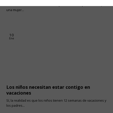
La abuela materna es mucho más que una abuela para un niño, es
una mujer...
10
Ene
Los niños necesitan estar contigo en
vacaciones
Sí, la realidad es que los niños tienen 12 semanas de vacaciones y
los padres...