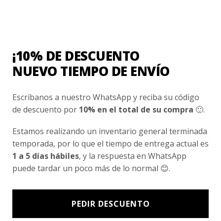
Plan de apoyo uniformes para el año 2021
Junto con saludarlos a todos, desearles salud y mucho éxito en
¡10% DE DESCUENTO
estos momentos tan complicados,...
NUEVO TIEMPO DE ENVÍO
Escríbanos a nuestro WhatsApp y reciba su código
10
de descuento por
10% en el total de su compra
🙂.
Ene
Estamos realizando un inventario general terminada
temporada, por lo que el tiempo de entrega actual es
1 a 5 días hábiles
, y la respuesta en WhatsApp
puede tardar un poco más de lo normal 😊.
PEDIR DESCUENTO
La abuela materna tiene una gran
importancia para la vida de un niño