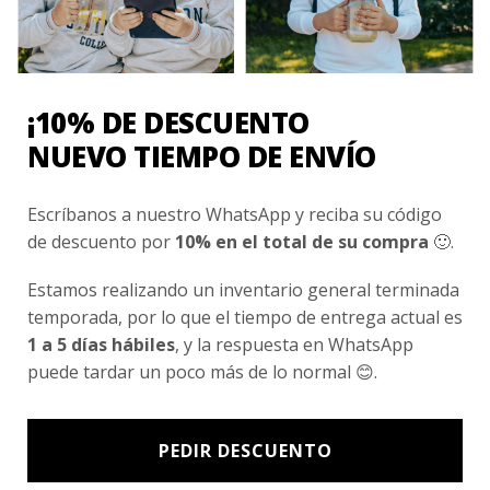
Conocenos
Nosotros
¡10% DE DESCUENTO
Fair Trade | Hecho En Chile
NUEVO TIEMPO DE ENVÍO
Inversionistas
Blog
Escríbanos a nuestro WhatsApp y reciba su código
de descuento por
10% en el total de su compra
🙂.
Newsletter signup
Estamos realizando un inventario general terminada
Subscríbete a nuestro Newsletter y obtén ofertas exclusivas y
temporada, por lo que el tiempo de entrega actual es
novedades directamente en tu e-mail.
1 a 5 días hábiles
, y la respuesta en WhatsApp
puede tardar un poco más de lo normal 😊.
PEDIR DESCUENTO