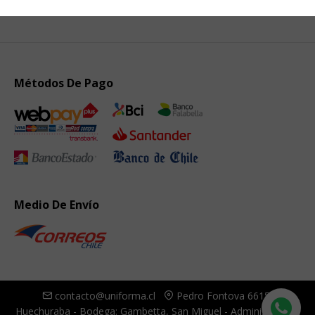
Métodos De Pago
Medio De Envío
contacto@uniforma.cl
Pedro Fontova 6615,
Huechuraba - Bodega: Gambetta, San Miguel - Administración: