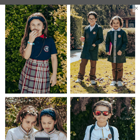
×
Ventas Por Mayor
Uniforme Escolar Genéricos
Uniforme Escolar Colegios
Uniforme Empresas
Uniforme Clínico
Esenciales
Ayuda Al Cliente
Contacto
¿Cómo Comprar?
Cambios y Devoluciones
¿Cómo Medirme?