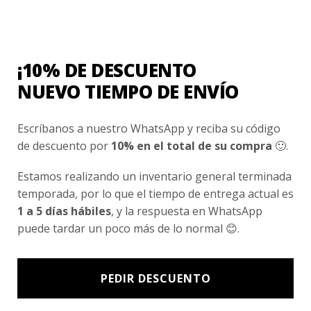
Ventas Por Mayor
¡10% DE DESCUENTO
NUEVO TIEMPO DE ENVÍO
Uniforme Escolar Genéricos
Uniforme Escolar Colegios
Escríbanos a nuestro WhatsApp y reciba su código
Uniforme Empresas
de descuento por
10% en el total de su compra
🙂.
Uniforme Clínico
Estamos realizando un inventario general terminada
Esenciales
temporada, por lo que el tiempo de entrega actual es
1 a 5 días hábiles
, y la respuesta en WhatsApp
puede tardar un poco más de lo normal 😊.
Ayuda Al Cliente
Contacto
PEDIR DESCUENTO
¿Cómo Comprar?
Cambios y Devoluciones