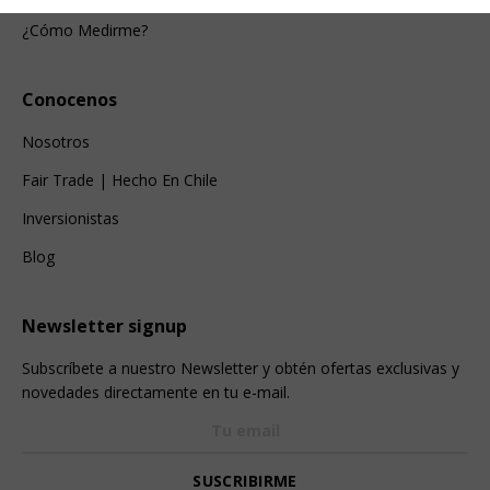
¿Cómo Medirme?
Conocenos
Nosotros
Fair Trade | Hecho En Chile
Inversionistas
Blog
Newsletter signup
Subscríbete a nuestro Newsletter y obtén ofertas exclusivas y
novedades directamente en tu e-mail.