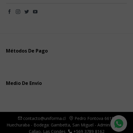
Métodos De Pago
Medio De Envío
contacto@uniforma.cl
Pedro Fontova 6615,
Huechuraba - Bodega: Gambetta, San Miguel - Administración:
Callao, Las Condes
+569 3789 8162