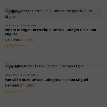
¡OFERTA!
COLEGIO CHILE SAN MIGUEL
Polera Manga Corta Pique Unisex Colegio Chile San
Miguel
$
13.990
$
11.190
Valorado
con
0
de
¡OFERTA!
5
COLEGIO CHILE SAN MIGUEL
Pantalón Buzo Unisex Colegio Chile San Miguel
$
14.990
$
11.990
Valorado
con
0