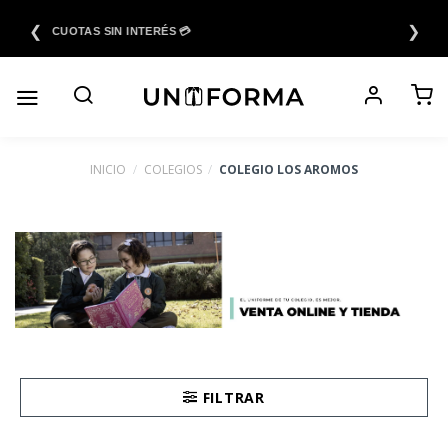
Saltar
❮
❯
al
6 CUOTAS SIN INTERÉS 💳
contenido
INICIO
/
COLEGIOS
/
COLEGIO LOS AROMOS
FILTRAR