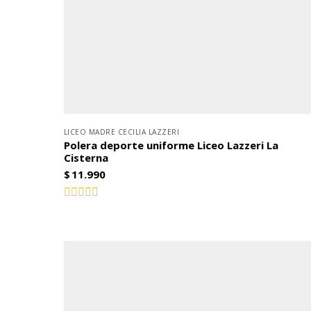
LICEO MADRE CECILIA LAZZERI
Polera deporte uniforme Liceo Lazzeri La
Cisterna
$
11.990
Valorado
con
0
de
5