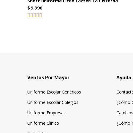
Short uniforme Liceo Lazzeri La Cisterna
$
9.990
Valorado
con
0
de
5
Ventas Por Mayor
Ayuda 
Uniforme Escolar Genéricos
Contact
Uniforme Escolar Colegios
¿Cómo 
Uniforme Empresas
Cambios
Uniforme Clínico
¿Cómo 