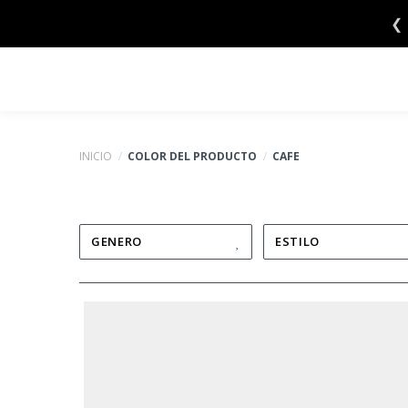
Saltar
❮
al
contenido
INICIO
/
COLOR DEL PRODUCTO
/
CAFE
GENERO
ESTILO