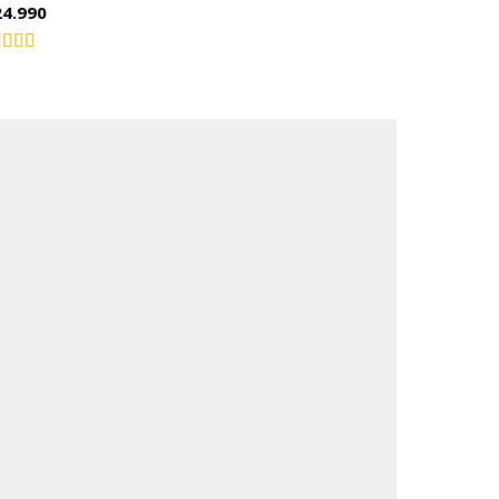
24.990
lorado
4.00
on
 5