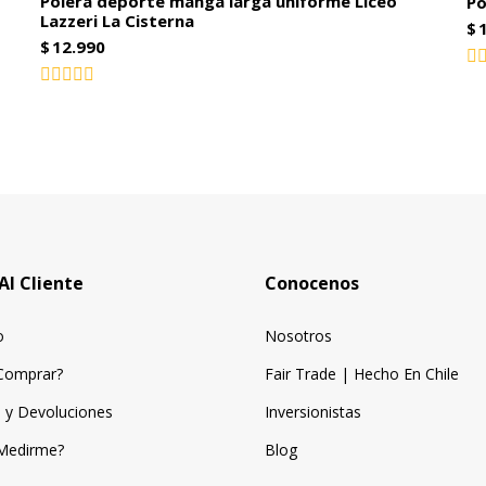
Polera deporte manga larga uniforme Liceo
Po
Lazzeri La Cisterna
$
$
12.990
Va
co
Valorado
0
con
0
de
5
de
5
Al Cliente
Conocenos
o
Nosotros
Comprar?
Fair Trade | Hecho En Chile
 y Devoluciones
Inversionistas
Medirme?
Blog