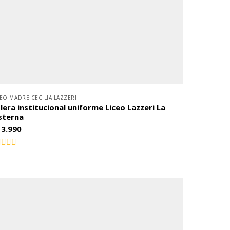
CEO MADRE CECILIA LAZZERI
lera institucional uniforme Liceo Lazzeri La
sterna
13.990
lorado
n