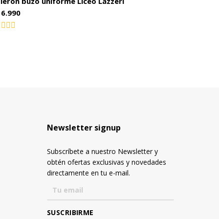
leron buzo uniforme Liceo Lazzeri
16.990
lorado
n
Newsletter signup
Subscríbete a nuestro Newsletter y
obtén ofertas exclusivas y novedades
directamente en tu e-mail.