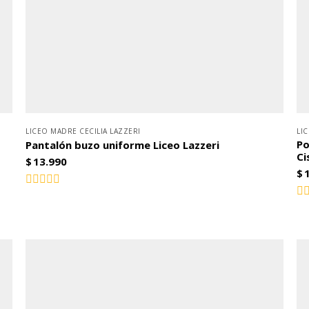
LICEO MADRE CECILIA LAZZERI
LI
Po
Pantalón buzo uniforme Liceo Lazzeri
Ci
$
13.990
$
Valorado
con
Va
0
co
0
de
5
de
5