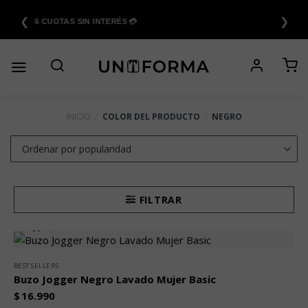
Saltar
❮
❯
al
6 CUOTAS SIN INTERÉS 💳
contenido
INICIO
/
COLOR DEL PRODUCTO
/
NEGRO
FILTRAR
BEST SELLERS
Buzo Jogger Negro Lavado Mujer Basic
$
16.990