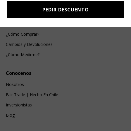
PEDIR DESCUENTO
Ayuda Al Cliente
Contacto
¿Cómo Comprar?
Cambios y Devoluciones
¿Cómo Medirme?
Conocenos
Nosotros
Fair Trade | Hecho En Chile
Inversionistas
Blog