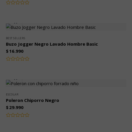
Valorado
con
0
de
5
BEST SELLERS
Buzo Jogger Negro Lavado Hombre Basic
$
16.990
Valorado
con
0
de
5
ESCOLAR
Poleron Chiporro Negro
$
29.990
Valorado
con
0