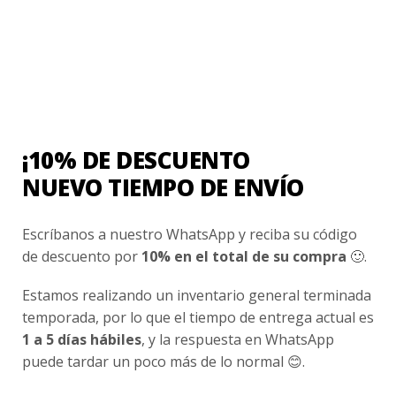
Poleron Chiporro Negro Hombre
$
34.990
Valorado
con
0
de
5
¡10% DE DESCUENTO
NUEVO TIEMPO DE ENVÍO
Ventas Por Mayor
Escríbanos a nuestro WhatsApp y reciba su código
Uniforme Escolar Genéricos
de descuento por
10% en el total de su compra
🙂.
Uniforme Escolar Colegios
Estamos realizando un inventario general terminada
temporada, por lo que el tiempo de entrega actual es
Uniforme Empresas
1 a 5 días hábiles
, y la respuesta en WhatsApp
Uniforme Clínico
puede tardar un poco más de lo normal 😊.
Esenciales