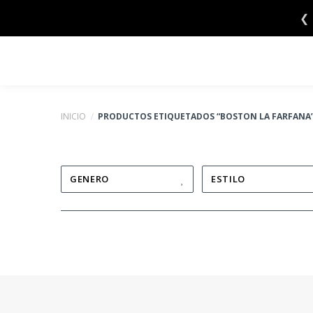
Saltar
❮
al
contenido
INICIO
/
PRODUCTOS ETIQUETADOS “BOSTON LA FARFANA
GENERO
ESTILO