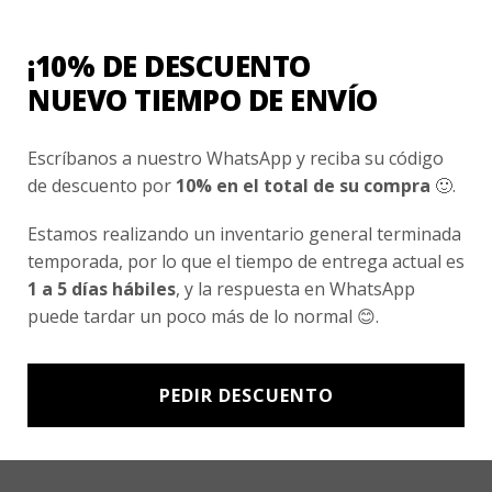
Conocenos
Nosotros
¡10% DE DESCUENTO
Fair Trade | Hecho En Chile
NUEVO TIEMPO DE ENVÍO
Inversionistas
Escríbanos a nuestro WhatsApp y reciba su código
Blog
de descuento por
10% en el total de su compra
🙂.
Estamos realizando un inventario general terminada
Newsletter signup
temporada, por lo que el tiempo de entrega actual es
Subscríbete a nuestro Newsletter y obtén ofertas exclusivas y
1 a 5 días hábiles
, y la respuesta en WhatsApp
novedades directamente en tu e-mail.
puede tardar un poco más de lo normal 😊.
PEDIR DESCUENTO