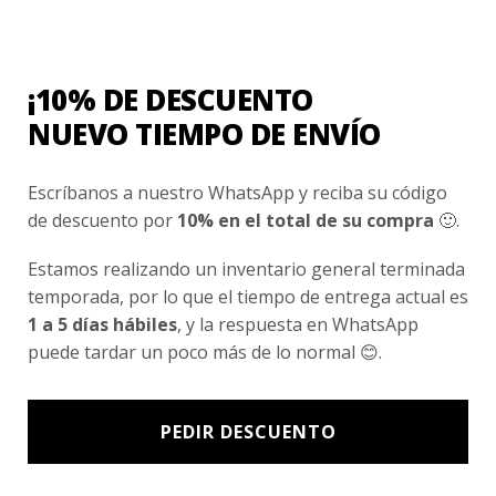
Nosotros
Fair Trade | Hecho En Chile
¡10% DE DESCUENTO
Inversionistas
NUEVO TIEMPO DE ENVÍO
Blog
Escríbanos a nuestro WhatsApp y reciba su código
de descuento por
10% en el total de su compra
🙂.
Newsletter signup
Subscríbete a nuestro Newsletter y obtén ofertas exclusivas y
Estamos realizando un inventario general terminada
novedades directamente en tu e-mail.
temporada, por lo que el tiempo de entrega actual es
1 a 5 días hábiles
, y la respuesta en WhatsApp
puede tardar un poco más de lo normal 😊.
PEDIR DESCUENTO