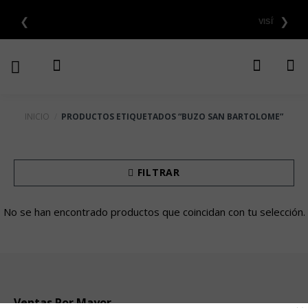
Saltar
❮
❯
al
contenido
INICIO
/
PRODUCTOS ETIQUETADOS “BUZO SAN BARTOLOME”
FILTRAR
No se han encontrado productos que coincidan con tu selección.
Ventas Por Mayor