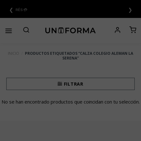
Saltar
❮
❯
al
6 CUOTAS SIN INTERÉS 💳
contenido
INICIO
/
PRODUCTOS ETIQUETADOS “CALZA COLEGIO ALEMAN LA
SERENA”
FILTRAR
No se han encontrado productos que coincidan con tu selección.