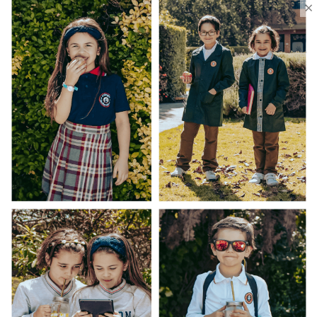
×
Ventas Por Mayor
Uniforme Escolar Genéricos
Uniforme Escolar Colegios
Uniforme Empresas
Uniforme Clínico
Esenciales
Ayuda Al Cliente
Contacto
¿Cómo Comprar?
Cambios y Devoluciones
¿Cómo Medirme?