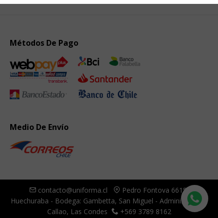
Métodos De Pago
Medio De Envío
contacto@uniforma.cl
Pedro Fontova 6615,
Huechuraba - Bodega: Gambetta, San Miguel - Administración:
Callao, Las Condes
+569 3789 8162