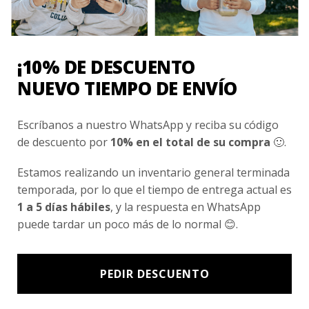
Conocenos
Nosotros
Fair Trade | Hecho En Chile
¡10% DE DESCUENTO
Inversionistas
NUEVO TIEMPO DE ENVÍO
Blog
Escríbanos a nuestro WhatsApp y reciba su código
de descuento por
10% en el total de su compra
🙂.
Newsletter signup
Estamos realizando un inventario general terminada
Subscríbete a nuestro Newsletter y obtén ofertas exclusivas y
temporada, por lo que el tiempo de entrega actual es
novedades directamente en tu e-mail.
1 a 5 días hábiles
, y la respuesta en WhatsApp
puede tardar un poco más de lo normal 😊.
PEDIR DESCUENTO