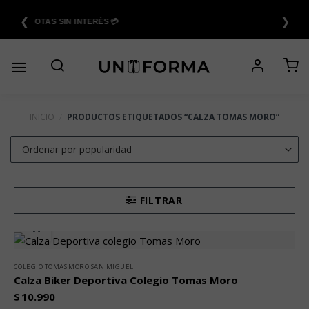
Saltar
❮
❯
al
6 CUOTAS SIN INTERÉS 💳
contenido
INICIO
/
PRODUCTOS ETIQUETADOS “CALZA TOMAS MORO”
FILTRAR
COLEGIO TOMAS MORO SAN MIGUEL
Calza Biker Deportiva Colegio Tomas Moro
$
10.990