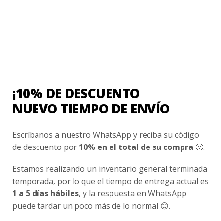
Contacto
¿Cómo Comprar?
Cambios y Devoluciones
¿Cómo Medirme?
¡10% DE DESCUENTO
Conocenos
NUEVO TIEMPO DE ENVÍO
Nosotros
Fair Trade | Hecho En Chile
Escríbanos a nuestro WhatsApp y reciba su código
de descuento por
10% en el total de su compra
🙂.
Inversionistas
Blog
Estamos realizando un inventario general terminada
temporada, por lo que el tiempo de entrega actual es
1 a 5 días hábiles
, y la respuesta en WhatsApp
Newsletter signup
puede tardar un poco más de lo normal 😊.
Subscríbete a nuestro Newsletter y obtén ofertas exclusivas y