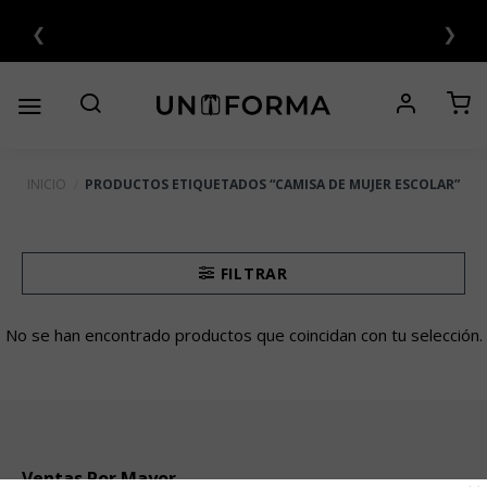
Saltar
❮
❯
al
contenido
INICIO
/
PRODUCTOS ETIQUETADOS “CAMISA DE MUJER ESCOLAR”
FILTRAR
No se han encontrado productos que coincidan con tu selección.
Ventas Por Mayor