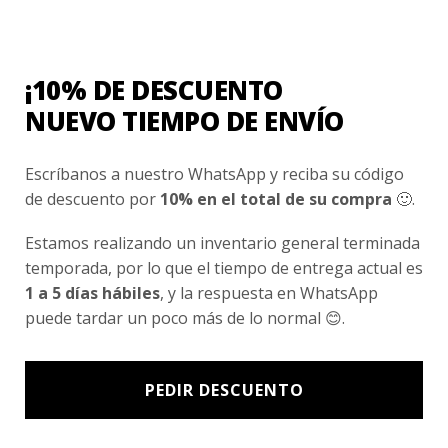
Nosotros
Fair Trade | Hecho En Chile
¡10% DE DESCUENTO
Inversionistas
NUEVO TIEMPO DE ENVÍO
Blog
Escríbanos a nuestro WhatsApp y reciba su código
de descuento por
10% en el total de su compra
🙂.
Newsletter signup
Subscríbete a nuestro Newsletter y obtén ofertas exclusivas y
Estamos realizando un inventario general terminada
novedades directamente en tu e-mail.
temporada, por lo que el tiempo de entrega actual es
1 a 5 días hábiles
, y la respuesta en WhatsApp
puede tardar un poco más de lo normal 😊.
PEDIR DESCUENTO