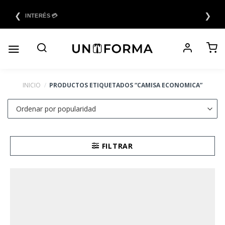
Saltar
❮
❯
al
6 CUOTAS SIN INTERÉS 💳
contenido
INICIO
/
PRODUCTOS ETIQUETADOS “CAMISA ECONOMICA”
FILTRAR