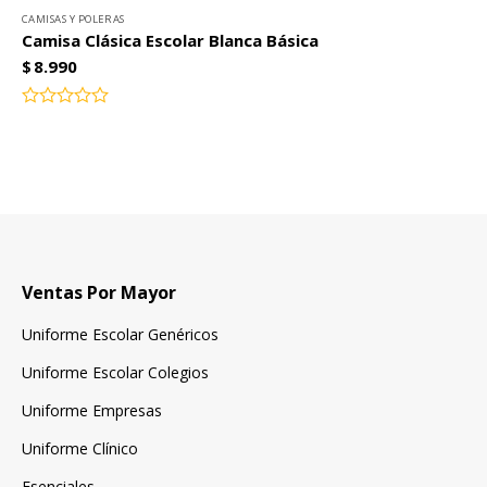
CAMISAS Y POLERAS
Camisa Clásica Escolar Blanca Básica
$
8.990
Valorado
con
0
de
5
Ventas Por Mayor
Uniforme Escolar Genéricos
Uniforme Escolar Colegios
Uniforme Empresas
Uniforme Clínico
Esenciales