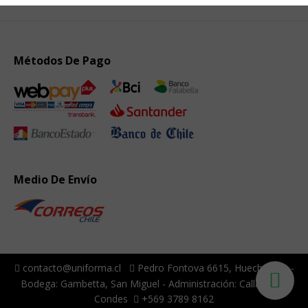
Métodos De Pago
Medio De Envío
contacto@uniforma.cl
Pedro Fontova 6615, Huechuraba -
Bodega: Gambetta, San Miguel - Administración: Callao, Las
Condes
+569 3789 8162