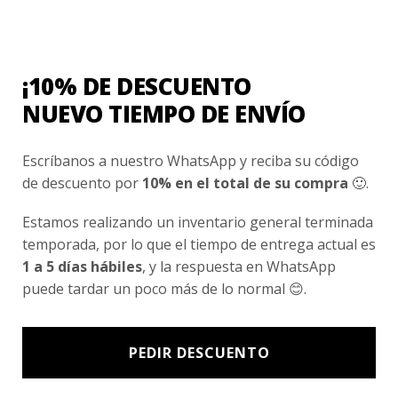
Conocenos
Nosotros
Fair Trade | Hecho En Chile
¡10% DE DESCUENTO
Inversionistas
NUEVO TIEMPO DE ENVÍO
Blog
Escríbanos a nuestro WhatsApp y reciba su código
de descuento por
10% en el total de su compra
🙂.
Newsletter signup
Estamos realizando un inventario general terminada
Subscríbete a nuestro Newsletter y obtén ofertas exclusivas y
temporada, por lo que el tiempo de entrega actual es
novedades directamente en tu e-mail.
1 a 5 días hábiles
, y la respuesta en WhatsApp
puede tardar un poco más de lo normal 😊.
PEDIR DESCUENTO