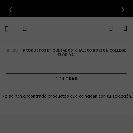
Saltar
❮
❯
S SIN INTERÉS 💳
al
contenido
INICIO
/
PRODUCTOS ETIQUETADOS “CHALECO BOSTON COLLEGE
FLORIDA”
FILTRAR
No se han encontrado productos que coincidan con tu selección.