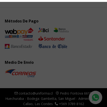
Métodos De Pago
Medio De Envío
contacto@uniforma.cl
Pedro Fontova 6615,
Huechuraba - Bodega: Gambetta, San Miguel - Administración:
Callao, Las Condes
+569 3789 8162