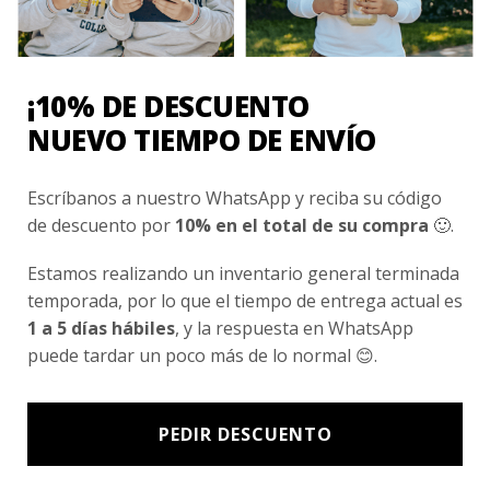
Conocenos
Nosotros
Fair Trade | Hecho En Chile
¡10% DE DESCUENTO
Inversionistas
NUEVO TIEMPO DE ENVÍO
Blog
Escríbanos a nuestro WhatsApp y reciba su código
de descuento por
10% en el total de su compra
🙂.
Newsletter signup
Estamos realizando un inventario general terminada
Subscríbete a nuestro Newsletter y obtén ofertas exclusivas y
temporada, por lo que el tiempo de entrega actual es
novedades directamente en tu e-mail.
1 a 5 días hábiles
, y la respuesta en WhatsApp
puede tardar un poco más de lo normal 😊.
PEDIR DESCUENTO