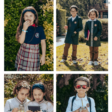
×
Ventas Por Mayor
Uniforme Escolar Genéricos
Uniforme Escolar Colegios
Uniforme Empresas
Uniforme Clínico
Esenciales
Ayuda Al Cliente
Contacto
¿Cómo Comprar?
Cambios y Devoluciones
¿Cómo Medirme?