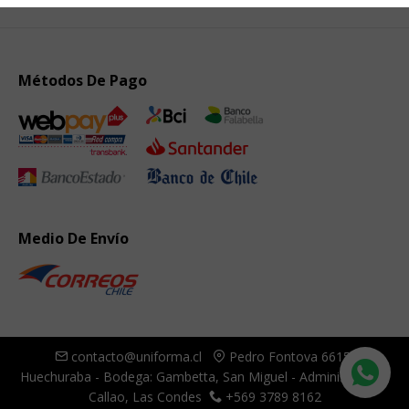
Métodos De Pago
Medio De Envío
contacto@uniforma.cl
Pedro Fontova 6615,
Huechuraba - Bodega: Gambetta, San Miguel - Administración:
Callao, Las Condes
+569 3789 8162