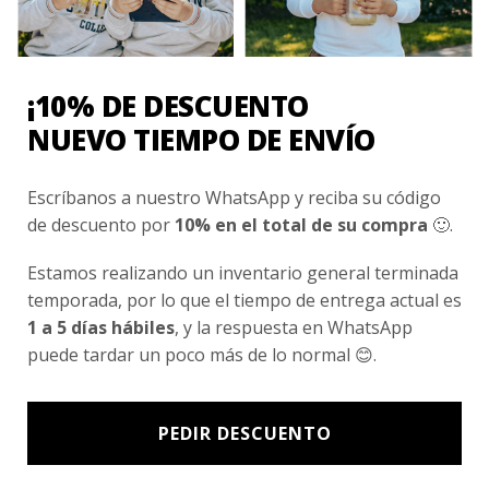
Conocenos
Nosotros
Fair Trade | Hecho En Chile
¡10% DE DESCUENTO
Inversionistas
NUEVO TIEMPO DE ENVÍO
Blog
Escríbanos a nuestro WhatsApp y reciba su código
de descuento por
10% en el total de su compra
🙂.
Newsletter signup
Estamos realizando un inventario general terminada
Subscríbete a nuestro Newsletter y obtén ofertas exclusivas y
temporada, por lo que el tiempo de entrega actual es
novedades directamente en tu e-mail.
1 a 5 días hábiles
, y la respuesta en WhatsApp
puede tardar un poco más de lo normal 😊.
PEDIR DESCUENTO