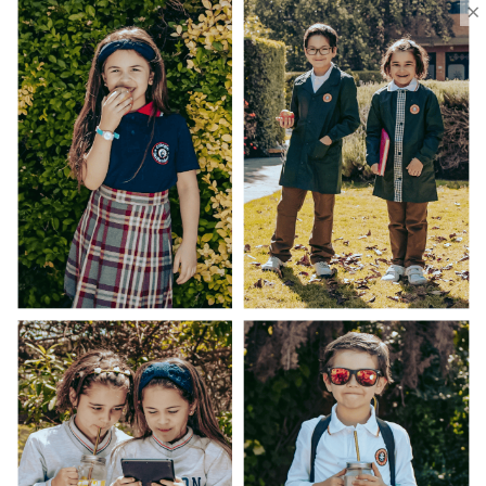
×
Ventas Por Mayor
Uniforme Escolar Genéricos
Uniforme Escolar Colegios
Uniforme Empresas
Uniforme Clínico
Esenciales
Ayuda Al Cliente
Contacto
¿Cómo Comprar?
Cambios y Devoluciones
¿Cómo Medirme?