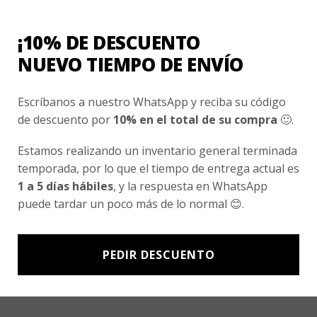
Conocenos
Nosotros
¡10% DE DESCUENTO
Fair Trade | Hecho En Chile
NUEVO TIEMPO DE ENVÍO
Inversionistas
Escríbanos a nuestro WhatsApp y reciba su código
Blog
de descuento por
10% en el total de su compra
🙂.
Estamos realizando un inventario general terminada
Newsletter signup
temporada, por lo que el tiempo de entrega actual es
Subscríbete a nuestro Newsletter y obtén ofertas exclusivas y
1 a 5 días hábiles
, y la respuesta en WhatsApp
novedades directamente en tu e-mail.
puede tardar un poco más de lo normal 😊.
PEDIR DESCUENTO