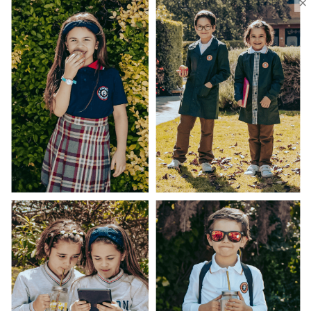
×
Uniforme Escolar Genéricos
Uniforme Escolar Colegios
Uniforme Empresas
Uniforme Clínico
Esenciales
Ayuda Al Cliente
Contacto
¿Cómo Comprar?
Cambios y Devoluciones
¿Cómo Medirme?
Conocenos