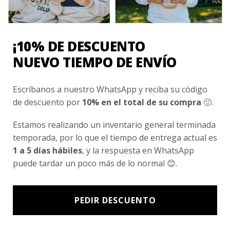
Nosotros
Fair Trade | Hecho En Chile
¡10% DE DESCUENTO
Inversionistas
NUEVO TIEMPO DE ENVÍO
Blog
Escríbanos a nuestro WhatsApp y reciba su código
de descuento por
10% en el total de su compra
🙂.
Newsletter signup
Subscríbete a nuestro Newsletter y obtén ofertas exclusivas y
Estamos realizando un inventario general terminada
novedades directamente en tu e-mail.
temporada, por lo que el tiempo de entrega actual es
1 a 5 días hábiles
, y la respuesta en WhatsApp
puede tardar un poco más de lo normal 😊.
PEDIR DESCUENTO