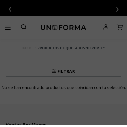
Saltar
❮
❯
S 💳
al
contenido
INICIO
/
PRODUCTOS ETIQUETADOS “DEPORTE”
FILTRAR
No se han encontrado productos que coincidan con tu selección.
Ventas Por Mayor