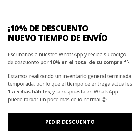
Nosotros
Fair Trade | Hecho En Chile
¡10% DE DESCUENTO
Inversionistas
NUEVO TIEMPO DE ENVÍO
Blog
Escríbanos a nuestro WhatsApp y reciba su código
de descuento por
10% en el total de su compra
🙂.
Newsletter signup
Subscríbete a nuestro Newsletter y obtén ofertas exclusivas y
Estamos realizando un inventario general terminada
novedades directamente en tu e-mail.
temporada, por lo que el tiempo de entrega actual es
1 a 5 días hábiles
, y la respuesta en WhatsApp
puede tardar un poco más de lo normal 😊.
PEDIR DESCUENTO