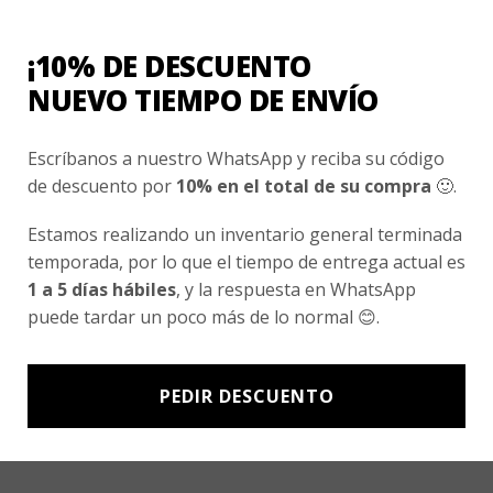
Conocenos
Nosotros
¡10% DE DESCUENTO
Fair Trade | Hecho En Chile
NUEVO TIEMPO DE ENVÍO
Inversionistas
Escríbanos a nuestro WhatsApp y reciba su código
Blog
de descuento por
10% en el total de su compra
🙂.
Estamos realizando un inventario general terminada
Newsletter signup
temporada, por lo que el tiempo de entrega actual es
Subscríbete a nuestro Newsletter y obtén ofertas exclusivas y
1 a 5 días hábiles
, y la respuesta en WhatsApp
novedades directamente en tu e-mail.
puede tardar un poco más de lo normal 😊.
PEDIR DESCUENTO