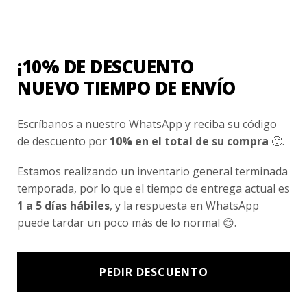
Conocenos
Nosotros
Fair Trade | Hecho En Chile
¡10% DE DESCUENTO
Inversionistas
NUEVO TIEMPO DE ENVÍO
Blog
Escríbanos a nuestro WhatsApp y reciba su código
de descuento por
10% en el total de su compra
🙂.
Newsletter signup
Estamos realizando un inventario general terminada
Subscríbete a nuestro Newsletter y obtén ofertas exclusivas y
temporada, por lo que el tiempo de entrega actual es
novedades directamente en tu e-mail.
1 a 5 días hábiles
, y la respuesta en WhatsApp
puede tardar un poco más de lo normal 😊.
PEDIR DESCUENTO