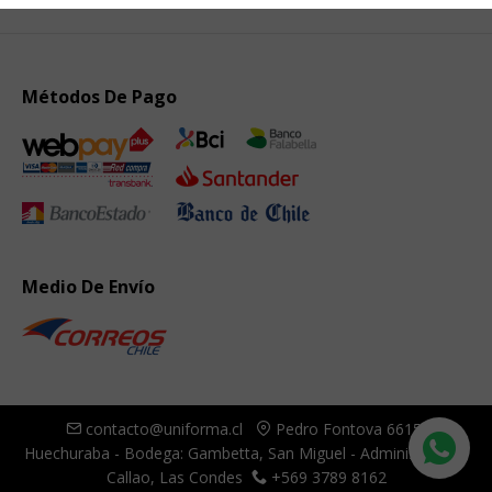
Métodos De Pago
Medio De Envío
contacto@uniforma.cl
Pedro Fontova 6615,
Huechuraba - Bodega: Gambetta, San Miguel - Administración:
Callao, Las Condes
+569 3789 8162