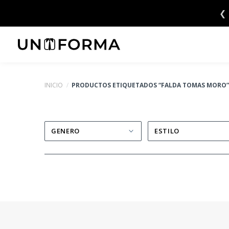
Saltar
❮
6 CUOTAS SIN INTERÉS 💳
al
contenido
INICIO
/
PRODUCTOS ETIQUETADOS “FALDA TOMAS MORO
GENERO
ESTILO