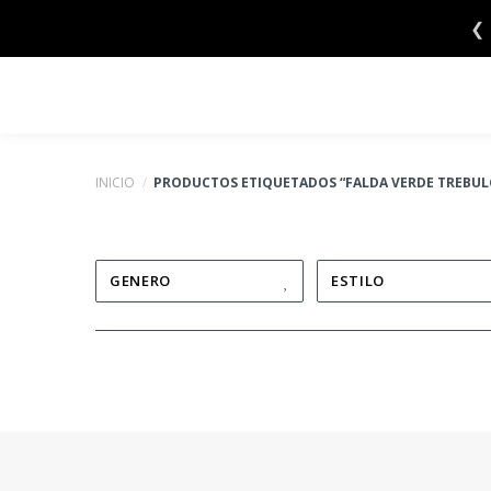
Saltar
❮
al
contenido
INICIO
/
PRODUCTOS ETIQUETADOS “FALDA VERDE TREBUL
GENERO
ESTILO