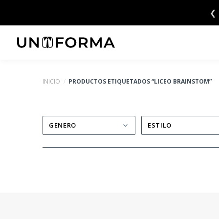
Saltar
❮
6 CUOTAS SIN INTERÉS 💳
al
contenido
INICIO
/
PRODUCTOS ETIQUETADOS “LICEO BRAINSTOM”
GENERO
ESTILO