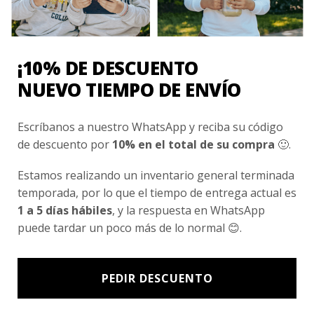
Conocenos
Nosotros
Fair Trade | Hecho En Chile
¡10% DE DESCUENTO
Inversionistas
NUEVO TIEMPO DE ENVÍO
Blog
Escríbanos a nuestro WhatsApp y reciba su código
de descuento por
10% en el total de su compra
🙂.
Newsletter signup
Estamos realizando un inventario general terminada
Subscríbete a nuestro Newsletter y obtén ofertas exclusivas y
temporada, por lo que el tiempo de entrega actual es
novedades directamente en tu e-mail.
1 a 5 días hábiles
, y la respuesta en WhatsApp
puede tardar un poco más de lo normal 😊.
PEDIR DESCUENTO