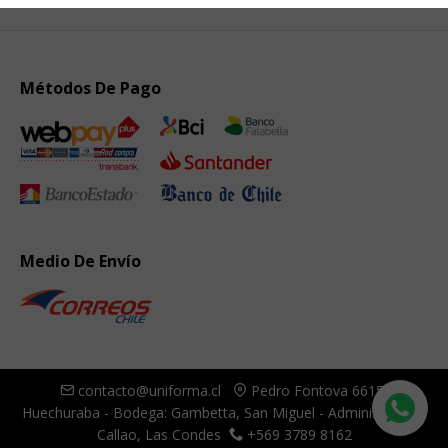
Métodos De Pago
Medio De Envío
contacto@uniforma.cl
Pedro Fontova 6615,
Huechuraba - Bodega: Gambetta, San Miguel - Administración:
Callao, Las Condes
+569 3789 8162