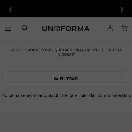
Saltar
❮
❯
al
6 CUOTAS SIN INTERÉS 💳
contenido
INICIO
/
PRODUCTOS ETIQUETADOS “PANTALON COLEGIO SAN
NICOLAS”
FILTRAR
No se han encontrado productos que coincidan con tu selección.