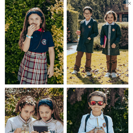
×
Ventas Por Mayor
Uniforme Escolar Genéricos
Uniforme Escolar Colegios
Uniforme Empresas
Uniforme Clínico
Esenciales
Ayuda Al Cliente
Contacto
¿Cómo Comprar?
Cambios y Devoluciones
¿Cómo Medirme?