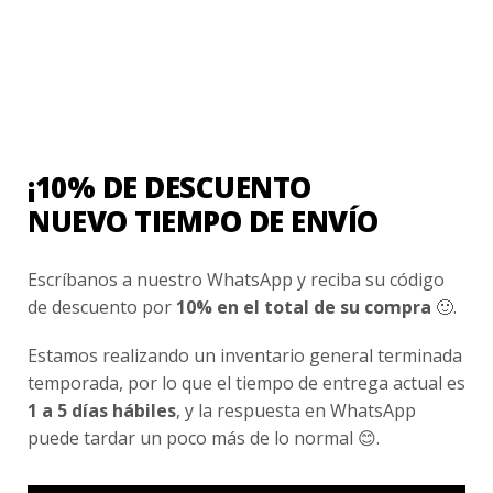
Ayuda Al Cliente
Contacto
¿Cómo Comprar?
Cambios y Devoluciones
¡10% DE DESCUENTO
¿Cómo Medirme?
NUEVO TIEMPO DE ENVÍO
Conocenos
Escríbanos a nuestro WhatsApp y reciba su código
Nosotros
de descuento por
10% en el total de su compra
🙂.
Fair Trade | Hecho En Chile
Estamos realizando un inventario general terminada
Inversionistas
temporada, por lo que el tiempo de entrega actual es
1 a 5 días hábiles
, y la respuesta en WhatsApp
Blog
puede tardar un poco más de lo normal 😊.
Newsletter signup