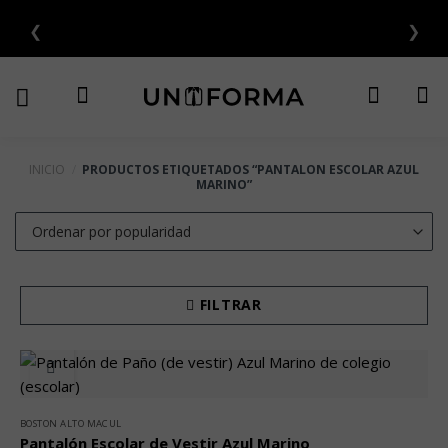
Saltar
❮
❯
SIN INTERÉS 💳
al
contenido
INICIO
/
PRODUCTOS ETIQUETADOS “PANTALON ESCOLAR AZUL
MARINO”
FILTRAR
BOSTON ALTO MACUL
Pantalón Escolar de Vestir Azul Marino