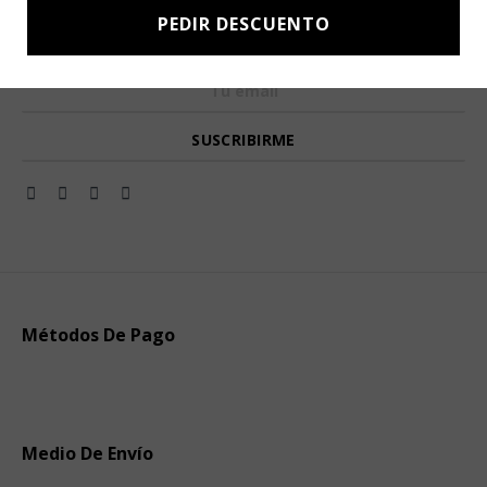
PEDIR DESCUENTO
Subscríbete a nuestro Newsletter y obtén ofertas exclusivas y
novedades directamente en tu e-mail.
Métodos De Pago
Medio De Envío