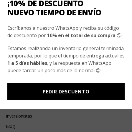
¡10% DE DESCUENTO
Esenciales
NUEVO TIEMPO DE ENVÍO
Ayuda Al Cliente
Escríbanos a nuestro WhatsApp y reciba su código
Contacto
de descuento por
10% en el total de su compra
🙂.
¿Cómo Comprar?
Estamos realizando un inventario general terminada
Cambios y Devoluciones
temporada, por lo que el tiempo de entrega actual es
1 a 5 días hábiles
, y la respuesta en WhatsApp
¿Cómo Medirme?
puede tardar un poco más de lo normal 😊.
Conocenos
PEDIR DESCUENTO
Nosotros
Fair Trade | Hecho En Chile
Inversionistas
Blog