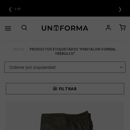
Saltar
❮
❯
al
6 CUOTAS SIN INTERÉS 💳
contenido
INICIO
/
PRODUCTOS ETIQUETADOS “PANTALON FORMAL
TREBULCO”
FILTRAR