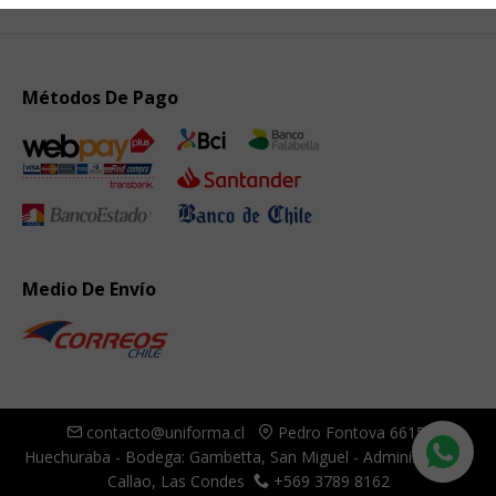
Métodos De Pago
Medio De Envío
contacto@uniforma.cl
Pedro Fontova 6615,
Huechuraba - Bodega: Gambetta, San Miguel - Administración:
Callao, Las Condes
+569 3789 8162