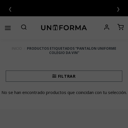
Saltar
❮
❯
al
contenido
INICIO
/
PRODUCTOS ETIQUETADOS “PANTALON UNIFORME
COLEGIO DA VIN”
FILTRAR
No se han encontrado productos que coincidan con tu selección.