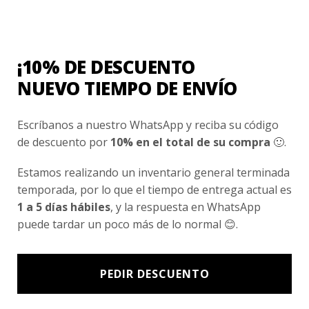
Conocenos
Nosotros
Fair Trade | Hecho En Chile
¡10% DE DESCUENTO
Inversionistas
NUEVO TIEMPO DE ENVÍO
Blog
Escríbanos a nuestro WhatsApp y reciba su código
de descuento por
10% en el total de su compra
🙂.
Newsletter signup
Estamos realizando un inventario general terminada
Subscríbete a nuestro Newsletter y obtén ofertas exclusivas y
temporada, por lo que el tiempo de entrega actual es
novedades directamente en tu e-mail.
1 a 5 días hábiles
, y la respuesta en WhatsApp
puede tardar un poco más de lo normal 😊.
PEDIR DESCUENTO