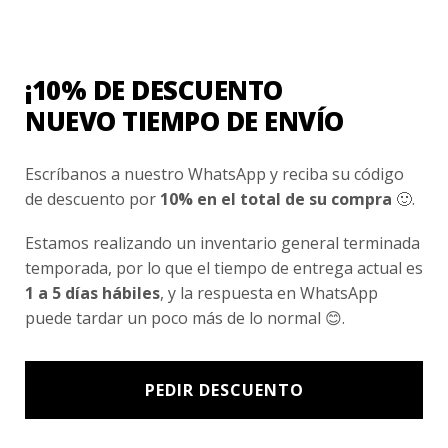
Nosotros
Fair Trade | Hecho En Chile
¡10% DE DESCUENTO
Inversionistas
NUEVO TIEMPO DE ENVÍO
Blog
Escríbanos a nuestro WhatsApp y reciba su código
de descuento por
10% en el total de su compra
🙂.
Newsletter signup
Subscríbete a nuestro Newsletter y obtén ofertas exclusivas y
Estamos realizando un inventario general terminada
novedades directamente en tu e-mail.
temporada, por lo que el tiempo de entrega actual es
1 a 5 días hábiles
, y la respuesta en WhatsApp
puede tardar un poco más de lo normal 😊.
PEDIR DESCUENTO