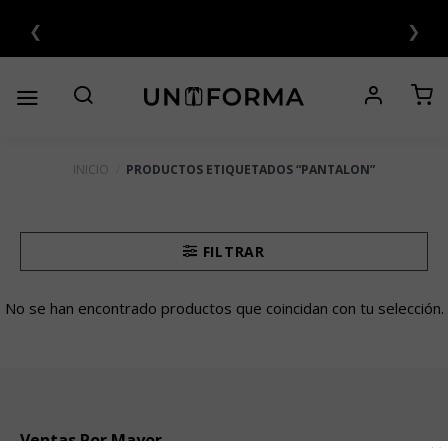
Saltar
❮
❯
al
contenido
INICIO
/
PRODUCTOS ETIQUETADOS “PANTALON”
FILTRAR
No se han encontrado productos que coincidan con tu selección.
Ventas Por Mayor