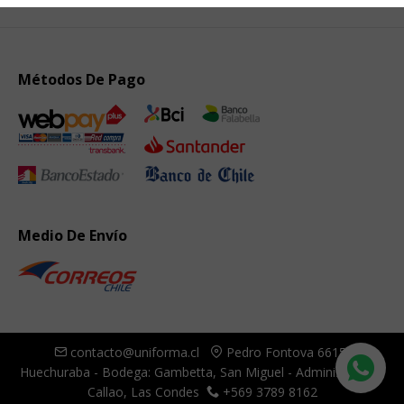
Métodos De Pago
Medio De Envío
contacto@uniforma.cl
Pedro Fontova 6615,
Huechuraba - Bodega: Gambetta, San Miguel - Administración:
Callao, Las Condes
+569 3789 8162