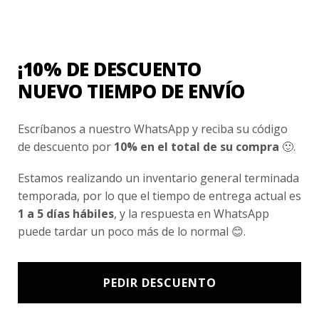
Conocenos
Nosotros
Fair Trade | Hecho En Chile
¡10% DE DESCUENTO
Inversionistas
NUEVO TIEMPO DE ENVÍO
Blog
Escríbanos a nuestro WhatsApp y reciba su código
de descuento por
10% en el total de su compra
🙂.
Newsletter signup
Estamos realizando un inventario general terminada
Subscríbete a nuestro Newsletter y obtén ofertas exclusivas y
temporada, por lo que el tiempo de entrega actual es
novedades directamente en tu e-mail.
1 a 5 días hábiles
, y la respuesta en WhatsApp
puede tardar un poco más de lo normal 😊.
PEDIR DESCUENTO