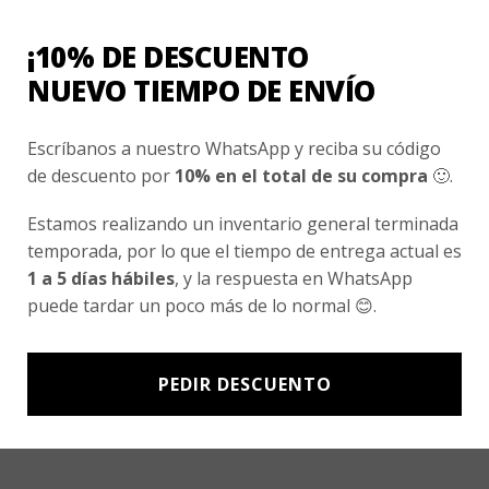
Nosotros
¡10% DE DESCUENTO
Fair Trade | Hecho En Chile
NUEVO TIEMPO DE ENVÍO
Inversionistas
Escríbanos a nuestro WhatsApp y reciba su código
Blog
de descuento por
10% en el total de su compra
🙂.
Newsletter signup
Estamos realizando un inventario general terminada
temporada, por lo que el tiempo de entrega actual es
Subscríbete a nuestro Newsletter y obtén ofertas exclusivas y
1 a 5 días hábiles
, y la respuesta en WhatsApp
novedades directamente en tu e-mail.
puede tardar un poco más de lo normal 😊.
PEDIR DESCUENTO