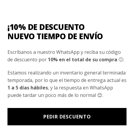
Nosotros
Fair Trade | Hecho En Chile
¡10% DE DESCUENTO
Inversionistas
NUEVO TIEMPO DE ENVÍO
Blog
Escríbanos a nuestro WhatsApp y reciba su código
de descuento por
10% en el total de su compra
🙂.
Newsletter signup
Subscríbete a nuestro Newsletter y obtén ofertas exclusivas y
Estamos realizando un inventario general terminada
novedades directamente en tu e-mail.
temporada, por lo que el tiempo de entrega actual es
1 a 5 días hábiles
, y la respuesta en WhatsApp
puede tardar un poco más de lo normal 😊.
PEDIR DESCUENTO