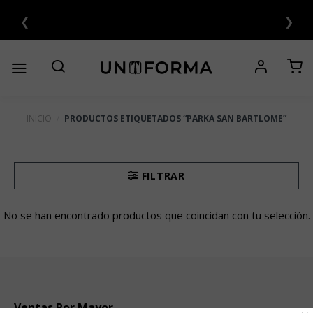
Saltar
❮
❯
al
contenido
INICIO
/
PRODUCTOS ETIQUETADOS “PARKA SAN BARTLOME”
FILTRAR
No se han encontrado productos que coincidan con tu selección.
Ventas Por Mayor