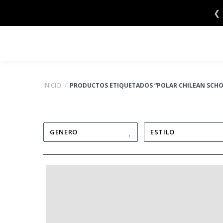
Saltar
❮
al
contenido
INICIO
/
PRODUCTOS ETIQUETADOS “POLAR CHILEAN SCH
GENERO
ESTILO