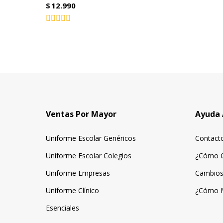
$
12.990
Valorado
con
0
de
5
Ventas Por Mayor
Ayuda 
Uniforme Escolar Genéricos
Contact
Uniforme Escolar Colegios
¿Cómo 
Uniforme Empresas
Cambios
Uniforme Clínico
¿Cómo 
Esenciales