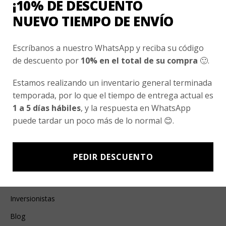
¡10% DE DESCUENTO
Esenciales
NUEVO TIEMPO DE ENVÍO
Ayuda Al Cliente
Escríbanos a nuestro WhatsApp y reciba su código
Contacto
de descuento por
10% en el total de su compra
🙂.
¿Cómo Comprar?
Estamos realizando un inventario general terminada
Cambios y Devoluciones
temporada, por lo que el tiempo de entrega actual es
1 a 5 días hábiles
, y la respuesta en WhatsApp
¿Cómo Medirme?
puede tardar un poco más de lo normal 😊.
Conocenos
PEDIR DESCUENTO
Nosotros
Fair Trade | Hecho En Chile
Inversionistas
Blog