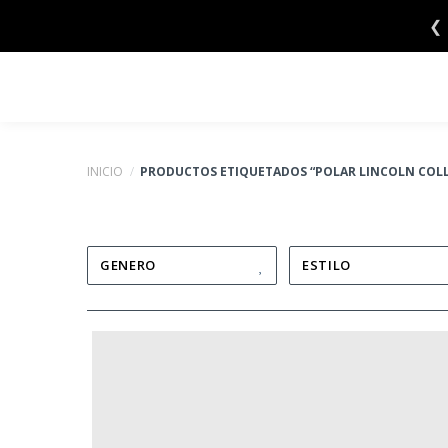
Saltar
❮
al
contenido
INICIO
/
PRODUCTOS ETIQUETADOS “POLAR LINCOLN COLL
GENERO
ESTILO