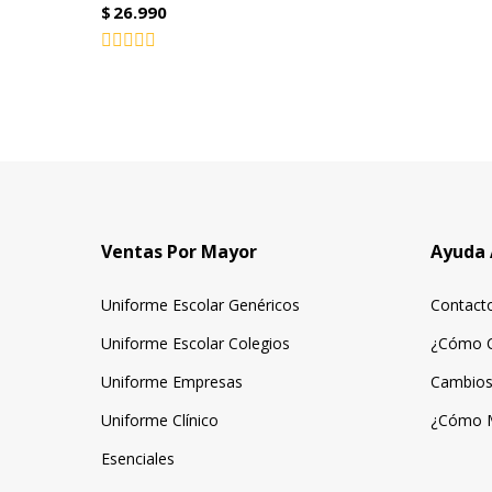
$
26.990
Valorado
con
0
de
5
Ventas Por Mayor
Ayuda 
Uniforme Escolar Genéricos
Contact
Uniforme Escolar Colegios
¿Cómo 
Uniforme Empresas
Cambios
Uniforme Clínico
¿Cómo 
Esenciales