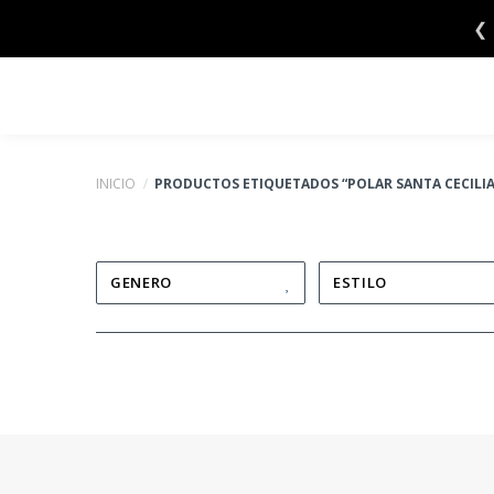
Saltar
❮
al
contenido
INICIO
/
PRODUCTOS ETIQUETADOS “POLAR SANTA CECILIA
GENERO
ESTILO