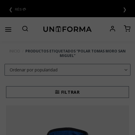
Saltar
❮
❯
al
6 CUOTAS SIN INTERÉS 💳
contenido
INICIO
/
PRODUCTOS ETIQUETADOS “POLAR TOMAS MORO SAN
MIGUEL”
FILTRAR