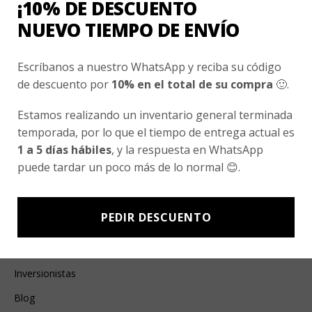
¡10% DE DESCUENTO
Esenciales
NUEVO TIEMPO DE ENVÍO
Ayuda Al Cliente
Escríbanos a nuestro WhatsApp y reciba su código
Contacto
de descuento por
10% en el total de su compra
🙂.
¿Cómo Comprar?
Estamos realizando un inventario general terminada
Cambios y Devoluciones
temporada, por lo que el tiempo de entrega actual es
1 a 5 días hábiles
, y la respuesta en WhatsApp
¿Cómo Medirme?
puede tardar un poco más de lo normal 😊.
Conocenos
PEDIR DESCUENTO
Nosotros
Fair Trade | Hecho En Chile
Inversionistas
Blog