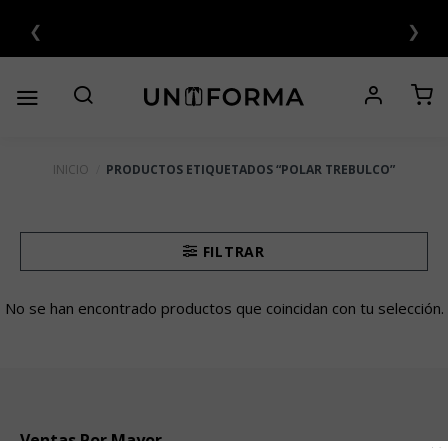
Saltar
❮
❯
al
contenido
INICIO
/
PRODUCTOS ETIQUETADOS “POLAR TREBULCO”
FILTRAR
No se han encontrado productos que coincidan con tu selección.
Ventas Por Mayor