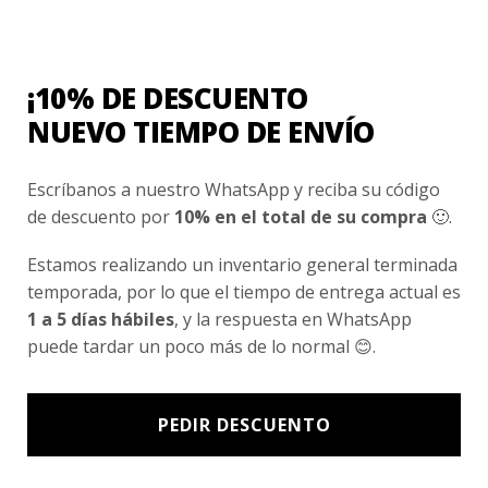
Nosotros
Fair Trade | Hecho En Chile
¡10% DE DESCUENTO
Inversionistas
NUEVO TIEMPO DE ENVÍO
Blog
Escríbanos a nuestro WhatsApp y reciba su código
de descuento por
10% en el total de su compra
🙂.
Newsletter signup
Subscríbete a nuestro Newsletter y obtén ofertas exclusivas y
Estamos realizando un inventario general terminada
novedades directamente en tu e-mail.
temporada, por lo que el tiempo de entrega actual es
1 a 5 días hábiles
, y la respuesta en WhatsApp
puede tardar un poco más de lo normal 😊.
PEDIR DESCUENTO