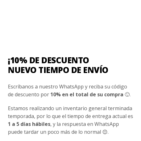
Contacto
¿Cómo Comprar?
Cambios y Devoluciones
¿Cómo Medirme?
¡10% DE DESCUENTO
Conocenos
NUEVO TIEMPO DE ENVÍO
Nosotros
Escríbanos a nuestro WhatsApp y reciba su código
Fair Trade | Hecho En Chile
de descuento por
10% en el total de su compra
🙂.
Inversionistas
Estamos realizando un inventario general terminada
Blog
temporada, por lo que el tiempo de entrega actual es
1 a 5 días hábiles
, y la respuesta en WhatsApp
Newsletter signup
puede tardar un poco más de lo normal 😊.