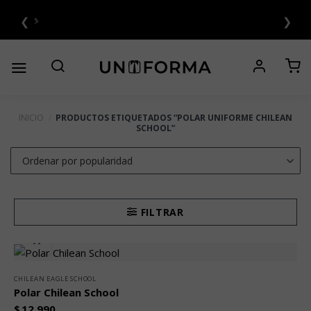
Saltar
❮
❯
al
6 CUOTAS SIN INTERÉS 💳
contenido
INICIO
/
PRODUCTOS ETIQUETADOS “POLAR UNIFORME CHILEAN
SCHOOL”
FILTRAR
CHILEAN EAGLE SCHOOL
Polar Chilean School
$
12.990