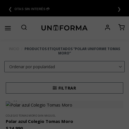
Saltar
❮
❯
al
6 CUOTAS SIN INTERÉS 💳
contenido
INICIO
/
PRODUCTOS ETIQUETADOS “POLAR UNIFORME TOMAS
MORO”
FILTRAR
COLEGIO TOMAS MORO SAN MIGUEL
Polar azul Colegio Tomas Moro
$
24.990