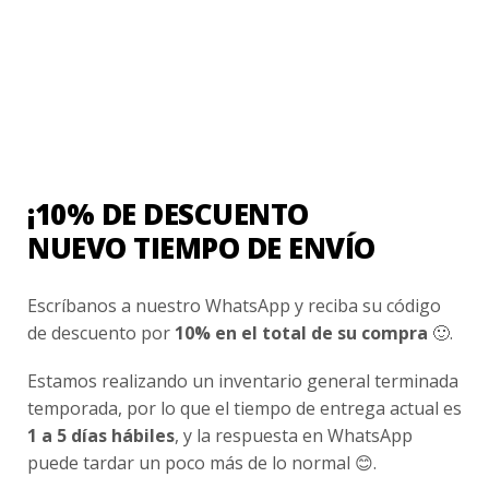
Contacto
¿Cómo Comprar?
Cambios y Devoluciones
¿Cómo Medirme?
¡10% DE DESCUENTO
Conocenos
NUEVO TIEMPO DE ENVÍO
Nosotros
Escríbanos a nuestro WhatsApp y reciba su código
Fair Trade | Hecho En Chile
de descuento por
10% en el total de su compra
🙂.
Inversionistas
Estamos realizando un inventario general terminada
Blog
temporada, por lo que el tiempo de entrega actual es
1 a 5 días hábiles
, y la respuesta en WhatsApp
Newsletter signup
puede tardar un poco más de lo normal 😊.