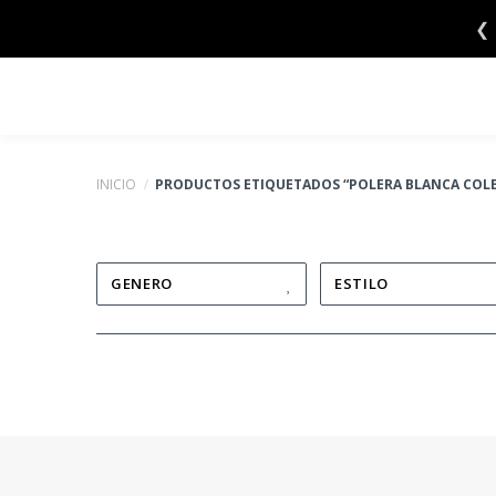
Saltar
❮
al
contenido
INICIO
/
PRODUCTOS ETIQUETADOS “POLERA BLANCA COLE
GENERO
ESTILO