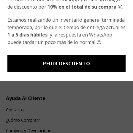
de descuento por
10% en el total de su compra
🙂.
Estamos realizando un inventario general terminada
Ventas Por Mayor
temporada, por lo que el tiempo de entrega actual es
1 a 5 días hábiles
, y la respuesta en WhatsApp
Uniforme Escolar Genéricos
puede tardar un poco más de lo normal 😊.
Uniforme Escolar Colegios
Uniforme Empresas
PEDIR DESCUENTO
Uniforme Clínico
Esenciales
Ayuda Al Cliente
Contacto
¿Cómo Comprar?
Cambios y Devoluciones