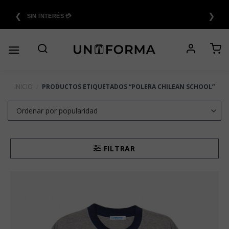
Saltar
❮
❯
al
6 CUOTAS SIN INTERÉS 💳
contenido
INICIO
/
PRODUCTOS ETIQUETADOS “POLERA CHILEAN SCHOOL”
FILTRAR